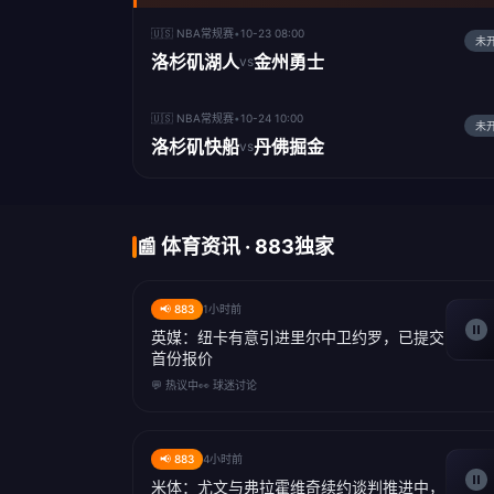
🇺🇸 NBA常规赛
•
10-23 08:00
未
洛杉矶湖人
金州勇士
vs
🇺🇸 NBA常规赛
•
10-24 10:00
未
洛杉矶快船
丹佛掘金
vs
📰 体育资讯 · 883独家
📢 883
1小时前
英媒：纽卡有意引进里尔中卫约罗，已提交
首份报价
💬 热议中
👀 球迷讨论
📢 883
4小时前
米体：尤文与弗拉霍维奇续约谈判推进中，