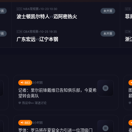
🇺🇸 NBA常规赛
•
10-23 10:30
🇺
开赛
未开赛
波士顿凯尔特人
迈阿密热火
菲
vs
🇨🇳 CBA常规赛
•
10-25 19:35
🇨
开赛
未开赛
广东宏远
辽宁本钢
浙
vs
📢 883
2小时前
记者：里尔前锋戴维已告知俱乐部，今夏希
望转会离队
💬 热议中
👀 球迷讨论

📢 883
5小时前
罗体：罗马将在夏窗全力引进一位顶级门