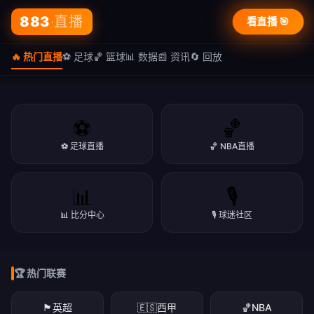
直
直
直
883
播
播
播
·直播
看直播 🎯
下
下
下
🔥 热门直播
⚽ 足球
🏀 篮球
📊 数据
📰 资讯
🔄 回放
载
载
载
APP
APP
APP
⚽
🏀
⚽ 足球直播
🏀 NBA直播
📊
🎙️
📊 比分中心
🎙️ 球迷社区
🏆 热门联赛
🏴󠁧󠁢󠁥󠁮󠁧󠁿
英超
🇪🇸
西甲
🏀
NBA