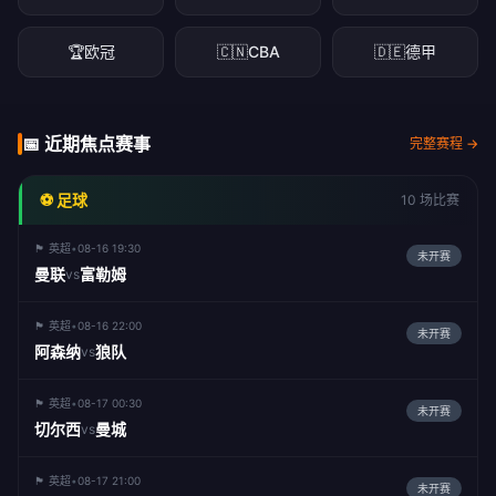
🏆
欧冠
🇨🇳
CBA
🇩🇪
德甲
📅 近期焦点赛事
完整赛程 →
⚽ 足球
10 场比赛
🏴󠁧󠁢󠁥󠁮󠁧󠁿 英超
•
08-16 19:30
未开赛
曼联
富勒姆
vs
🏴󠁧󠁢󠁥󠁮󠁧󠁿 英超
•
08-16 22:00
未开赛
阿森纳
狼队
vs
🏴󠁧󠁢󠁥󠁮󠁧󠁿 英超
•
08-17 00:30
未开赛
切尔西
曼城
vs
🏴󠁧󠁢󠁥󠁮󠁧󠁿 英超
•
08-17 21:00
未开赛