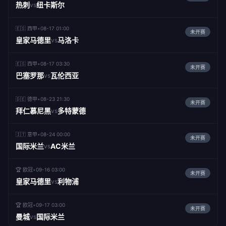
热刺
纽卡斯尔
vs
🇪🇸 西甲
•
08-17 01:00
未开赛
皇家马德里
马洛卡
vs
🇪🇸 西甲
•
08-17 03:30
未开赛
巴塞罗那
瓦伦西亚
vs
🇩🇪 德甲
•
08-23 21:30
未开赛
拜仁慕尼黑
多特蒙德
vs
🇮🇹 意甲
•
08-24 00:00
未开赛
国际米兰
AC米兰
vs
🏆 欧冠
•
09-16 03:00
未开赛
皇家马德里
利物浦
vs
🏆 欧冠
•
09-17 03:00
未开赛
曼城
国际米兰
vs