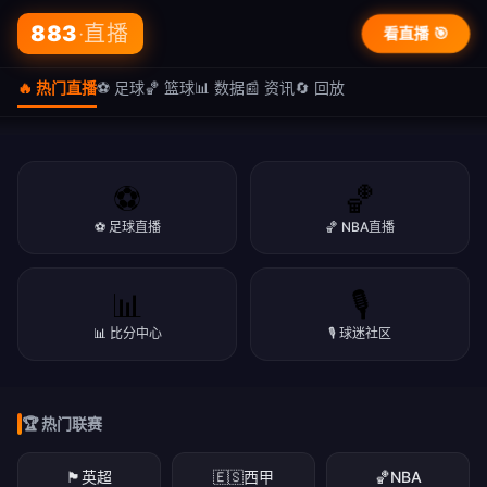
直
直
直
883
播
播
播
·直播
看直播 🎯
下
下
下
🔥 热门直播
⚽ 足球
🏀 篮球
📊 数据
📰 资讯
🔄 回放
载
载
载
APP
APP
APP
⚽
🏀
⚽ 足球直播
🏀 NBA直播
📊
🎙️
📊 比分中心
🎙️ 球迷社区
🏆 热门联赛
🏴󠁧󠁢󠁥󠁮󠁧󠁿
英超
🇪🇸
西甲
🏀
NBA