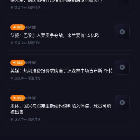
💬 热议中
👀 球迷讨论
📢 883
4小时前
队报：巴黎加入莱奥争夺战，米兰要价1.5亿欧
💬 热议中
👀 球迷讨论
📢 883
5小时前
英媒：热刺准备报价求购诺丁汉森林中场吉布斯-怀特
💬 热议中
👀 球迷讨论
📢 883
6小时前
米体：国米与邓弗里斯续约谈判陷入停滞，球员可能
被出售
💬 热议中
👀 球迷讨论